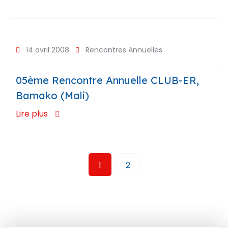
14 avril 2008
Rencontres Annuelles
05ème Rencontre Annuelle CLUB-ER,
Bamako (Mali)
Lire plus
1
2