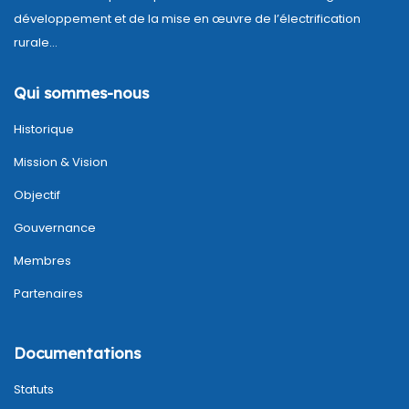
développement et de la mise en œuvre de l’électrification
rurale…
Qui sommes-nous
Historique
Mission & Vision
Objectif
Gouvernance
Membres
Partenaires
Documentations
Statuts