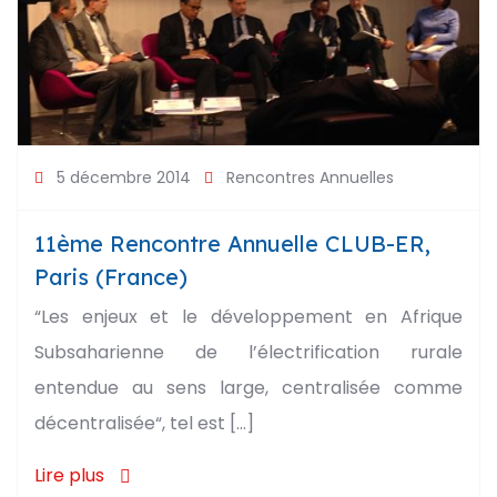
5 décembre 2014
Rencontres Annuelles
11ème Rencontre Annuelle CLUB-ER,
Paris (France)
“Les enjeux et le développement en Afrique
Subsaharienne de l’électrification rurale
entendue au sens large, centralisée comme
décentralisée“, tel est […]
Lire plus