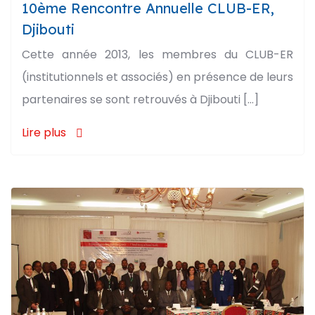
10ème Rencontre Annuelle CLUB-ER,
Djibouti
Cette année 2013, les membres du CLUB-ER
(institutionnels et associés) en présence de leurs
partenaires se sont retrouvés à Djibouti […]
Lire plus
Search: