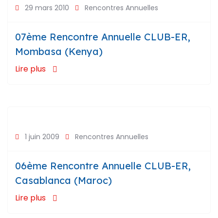
29 mars 2010
Rencontres Annuelles
07ème Rencontre Annuelle CLUB-ER,
Mombasa (Kenya)
Lire plus
1 juin 2009
Rencontres Annuelles
06ème Rencontre Annuelle CLUB-ER,
Casablanca (Maroc)
Lire plus