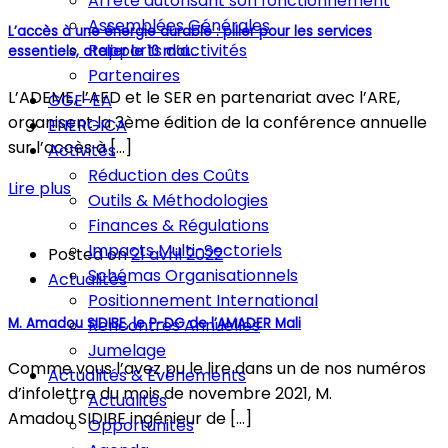
Arrêté autorisant son fonctionnement
Assemblées Générales
L’accès à une énergie durable : pilier pour les services
Rapports d’activités
essentiels, atelier le 10 mai...
Partenaires
L’ADEME, l’AFD et le SER en partenariat avec l’ARE,
GGE-EA
organisent la 3ème édition de la conférence annuelle
ENERGICA
sur l’accès à […]
Activités
Réduction des Coûts
Lire plus
Outils & Méthodologies
Finances & Régulations
Impacts Multi-Sectoriels
Posted on
21 avril 2022
Schémas Organisationnels
Actualités
Positionnement International
M. Amadou SIDIBE, le P-DG de l’AMADER Mali
Rencontres Annuelles
Jumelage
Comme vous l’avez pu le lire dans un de nos numéros
Actualités & Événements
d’infolettre du mois de novembre 2021, M.
Actualités
Amadou SIDIBE ingénieur de […]
Opportunités