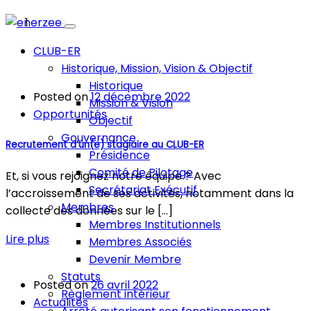
Home
2022
CLUB-ER
Historique, Mission, Vision & Objectif
Historique
Posted on
12 décembre 2022
Mission & Vision
Opportunités
Objectif
Gouvernance
Recrutement d’un(e) stagiaire au CLUB-ER
Présidence
Comité de Pilotage
Et, si vous rejoignez notre équipe ? Avec
Secrétariat Exécutif
l’accroissement de ses activités, notamment dans la
Membres
collecte des données sur le […]
Membres Institutionnels
Lire plus
Membres Associés
Devenir Membre
Statuts
Posted on
26 avril 2022
Règlement intérieur
Actualités