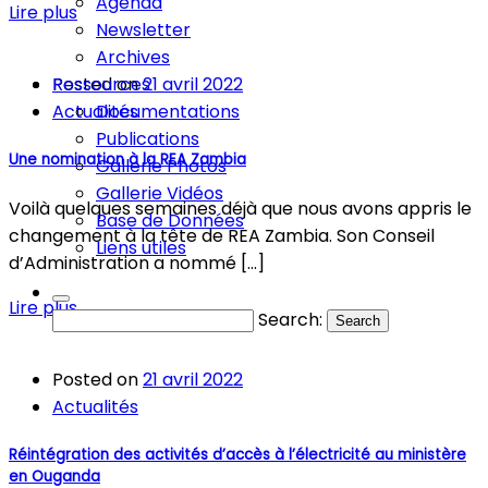
Agenda
Lire plus
Newsletter
Archives
Ressources
Posted on
21 avril 2022
Documentations
Actualités
Publications
Une nomination à la REA Zambia
Gallerie Photos
Gallerie Vidéos
Voilà quelques semaines déjà que nous avons appris le
Base de Données
changement à la tête de REA Zambia. Son Conseil
Liens utiles
d’Administration a nommé […]
Lire plus
Search:
Search
Posted on
21 avril 2022
Actualités
Réintégration des activités d’accès à l’électricité au ministère
en Ouganda