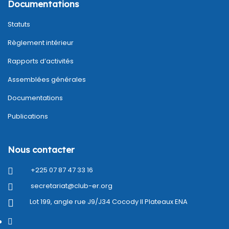
Documentations
Statuts
Règlement intérieur
Rapports d’activités
Assemblées générales
Documentations
Publications
Nous contacter
+225 07 87 47 33 16
secretariat@club-er.org
Lot 199, angle rue J9/J34 Cocody II Plateaux ENA